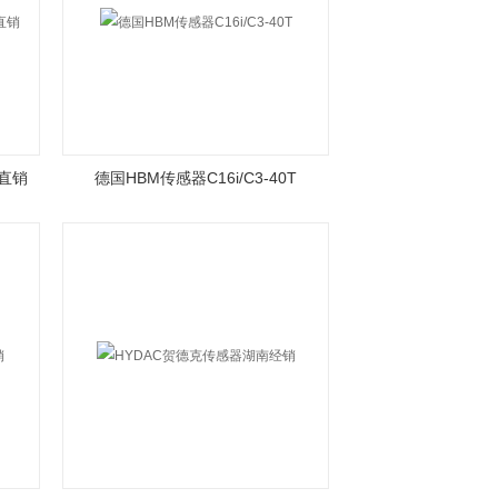
厂直销
德国HBM传感器C16i/C3-40T