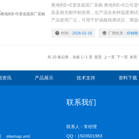
奥地利E+E变送器原厂采购 奥地利E+E公司
器及相关附件制造商，生产适合各种温度测试
产品使用广泛，可用于炉温曲线测试仪、测温
工业用变送器。奥地利E+E的产品在30多个
时间：
2026-01-16
厂商性质：
经销商
中心.
共 10 条记录，当前 1 / 1 页 首页 上一页 下一页 末
闻资讯
产品展示
技术支持
资料下载
联系我们
联系人：常经理
QQ：
1503501983
公司
sitemap.xml