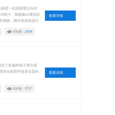
变送器是一款高精度坛头结
、功耗小，既能输出模拟信
查看详情
存储器，能对变送器进行
配备的数字串口既可以用
浏览量：
2039
送器进行全量程的校验。
于诸如气象行业等对温湿
计结合了机械和电子两方面
模块化的部件使变送器的
查看详情
浏览量：
2717