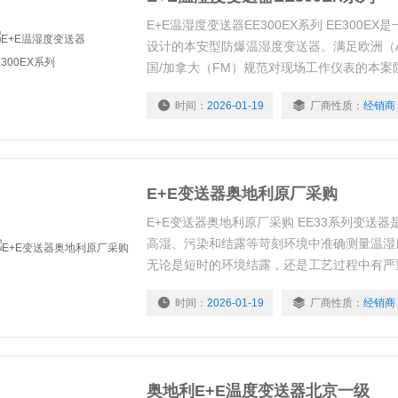
E+E温湿度变送器EE300EX系列 EE300E
设计的本安型防爆温湿度变送器。满足欧洲（AT
国/加拿大（FM）规范对现场工作仪表的本案防
可以在危险的粉尘区或可燃性气体环境中工作
时间：
2026-01-19
厂商性质：
经销商
装理念促进了测量部分的简便安装和快速更换
这意味着EE300EX可以直接放在爆炸危险环境中
E+E变送器奥地利原厂采购
E+E变送器奥地利原厂采购 EE33系列变送
高湿、污染和结露等苛刻环境中准确测量温湿
无论是短时的环境结露，还是工艺过程中有严
环境达到100bar压力和持续的高温，EE33
时间：
2026-01-19
厂商性质：
经销商
地测量被测气体中的温度、相对湿度、露点温
压力、混合比、湿度和热焓这9个参数。
奥地利E+E温度变送器北京一级