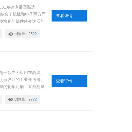
EE31精确测量高温达
设计结合了机械和电子两方面
查看详情
模块化的部件使变送器的
浏览量：
2522
送器是一款专为应用在高温、
度而设计的工业变送器。
查看详情
重的化学污染，甚至测量
系列变送器都能快速、准确
浏览量：
2222
度、湿球温度、水蒸气分