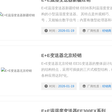
E+E温湿变送器新疆经销
E+E温湿变送器新疆经销 EE08系列温湿度
构的小型温湿度变送器。 其特点是外观精巧
号，又能输出数字信号；内置有微型处理器和
线性化处理、温度补偿运算和保存校验数据。
时间：
2026-01-19
厂商性质：
经销商
来进行测量信号的数字输出，又可以用来对变
校验软件操作简单，探头更换方便，非常适合
度测量精度有较高要
E+E变送器北京经销
E+E变送器北京经销 EE31变送器的整体设
的结构特点，采用可插拔的三片式模型结构，
各种应用达到*化。
时间：
2026-01-19
厂商性质：
经销商
E+E温湿度变送器EE300EX系列