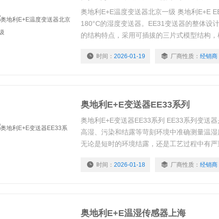
奥地利E+E温度变送器北京一级 奥地利E+E 
180°C的湿度变送器。EE31变送器的整体
的结构特点，采用可插拔的三片式模型结构，
各种应用达到*化。
时间：
2026-01-19
厂商性质：
经销商
奥地利E+E变送器EE33系列
奥地利E+E变送器EE33系列 EE33系列变
高湿、污染和结露等苛刻环境中准确测量温湿
无论是短时的环境结露，还是工艺过程中有严
环境达到100bar压力和持续的高温，EE33
时间：
2026-01-18
厂商性质：
经销商
地测量被测气体中的温度、相对湿度、露点温
压力、混合比、湿度和热焓这9个参数。
奥地利E+E温湿传感器上海