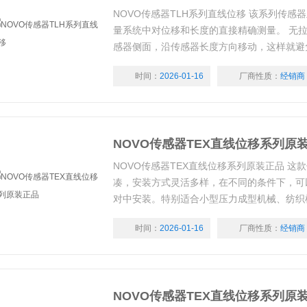
NOVO传感器TLH系列直线位移 该系列传感
量系统中对位移和长度的直接精确测量。 无
感器侧面，沿传感器长度方向移动，这样就避
于“泵”效应引起的传感器失效问题，并且行程可达
时间：
2026-01-16
厂商性质：
经销商
NOVO传感器TEX直线位移系列原
NOVO传感器TEX直线位移系列原装正品 这
凑，安装方式灵活多样，在不同的条件下，可
对中安装。特别适合小型压力成型机械、纺织
变形微距等的直线位置测量。拉杆连接尽量采
时间：
2026-01-16
厂商性质：
经销商
服侧向应力。 传感器电气连接可选择M8接头
NOVO传感器TEX直线位移系列原