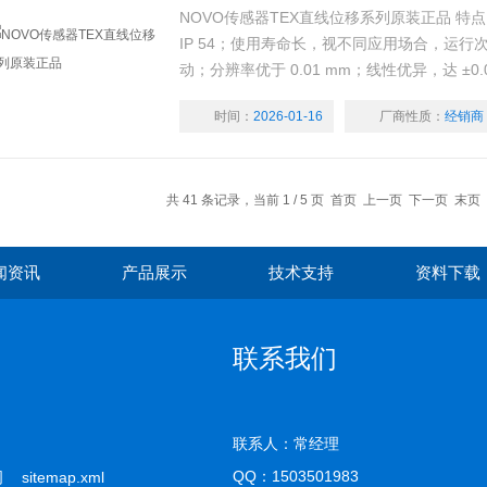
NOVO传感器TEX直线位移系列原装正品 特
IP 54；使用寿命长，视不同应用场合，运行次数
动；分辨率优于 0.01 mm；线性优异，达 ±0
要求定制；可选输出电缆或插头连接方式；如需 
时间：
2026-01-16
厂商性质：
经销商
TX2 产品资料
共 41 条记录，当前 1 / 5 页 首页 上一页
下一页
末页
闻资讯
产品展示
技术支持
资料下载
联系我们
联系人：常经理
QQ：
1503501983
公司
sitemap.xml