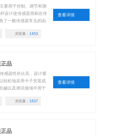
器主要用于控制、调节和测
拉杆设计使传感器滑刷在传
查看详情
免了一般传感器常见的由
 3000 毫米。
浏览量：
1453
装正品
款传感器性价比高，设计紧
以轻松地采用卡子安装或
查看详情
机械以及测试领域中用于
用万向球铰连轴器，以克
浏览量：
1637
或径向/轴向电缆。
装正品