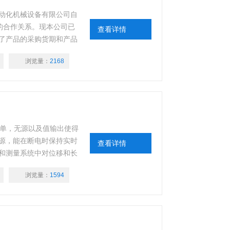
橙文自动化机械设备有限公司自
好的合作关系。现本公司已
查看详情
了产品的采购货期和产品
浏览量：
2168
简单，无源以及值输出使得
源，能在断电时保持实时
查看详情
和测量系统中对位移和长
刷在传感器侧面，沿传感器
浏览量：
1594
由于“泵”效应引起的传