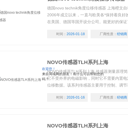
德国novo technik角度位移传感器 上海
2006年成立以来，一直与欧美各*保持着良
在美国、德国等国开设分公司。能更好的保证
的质量。期待与您的合作。
时间：
2026-01-18
厂商性质：
经销商
NOVO传感器TLH系列上海
欢迎您！
NOVO传感器TLH系列上海 传感器测量原理
来自局域网的朋友！有什么可以帮助您的
它不受外界的电磁影响，同时它不需要内置电
吗？
位移数据。该系列传感器主要用于控制、调节
度的直接精确测量。 无拉杆设计使传感器滑
时间：
2026-01-16
厂商性质：
经销商
长度方向移动，这样就避免了一般传感器常见的
感器失效问题，并且行程可达 3000 毫米。
NOVO传感器TLH系列上海