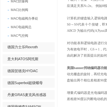
MAC防爆阀
应满足关系N≤2n。 例如8
MAC比例阀
MAC电磁阀办事处
计算机的键盘输入逻辑电路就
S0～S9代表十个按键，
MAC电磁阀总
ABCD 为输出代码(A为zu
MAC气控阀
对功能表和逻辑电路进行分
德国力士乐Rexroth
为有效电平时，GS＝1，代
由此解决了前面提出的如何
意大利ATOS阿托斯
美国banner邦纳编码器
德国贺德克HYDAC
动光栅盘的旋转，再经光
盘输出两个相位差相差90
德国Superbol超级螺母
增量式编码器是光电编码器
丹麦GRAS麦克风传感器
差相差90度以判断电动机
德国萨姆森SAMSON