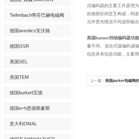
式编码器的主要工作原理
的扇形区间交叉构成，码
Tiefenbach蒂芬巴赫电磁阀
元件受光情况不同进而输出
德国aventics安沃驰
美国banner
邦纳编码器
功
德国GSR
量不同。混合式值编码器输
信息具有信息功能，主要用
美国SEL
美国TEM
上一篇：
美国parker电磁阀
德国burkert宝德
德国e+h恩德斯豪斯
意大利OMAL