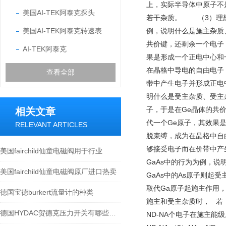
上，实际半导体中原子不
美国AI-TEK阿泰克探头
若干杂质。 （3）理想
美国AI-TEK阿泰克转速表
例，说明什么是施主杂质
共价键，还剩余一个电子
AI-TEK阿泰克
果是形成一个正电中心和
在晶格中导电的自由电子
查看全部
带中产生电子并形成正电中
明什么是受主杂质、受主
子，于是在Ge晶体的共
相关文章
代一个Ge原子，其效果
RELEVANT ARTICLES
脱束缚，成为在晶格中自
够接受电子而在价带中产生
美国fairchild仙童电磁阀用于行业
GaAs中的行为为例，说明
美国fairchild仙童电磁阀原厂进口热卖
GaAs中的As原子则
取代Ga原子起施主作用，
德国宝德burkert流量计的种类
施主和受主杂质时， 若（
德国HYDAC贺德克压力开关有哪些特点？
ND-NA个电子在施主能级