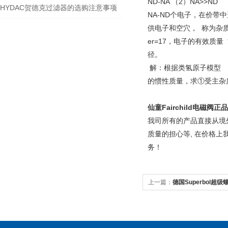
ND-NA （2）NA>
HYDAC贺德克过滤器的选购注意事项
NA-ND个电子，在价带中形
供电子和空穴， 称为杂质的
er=17，电子的有效质量
径。
解：根据类氢原子模型 8. 
的惯性质量，求①受主杂
仙童
Fairchild
电磁阀
正品
我司所有的产品直接从境
质量的担心等, 在价格
务！
上一篇：
德国Superbol超