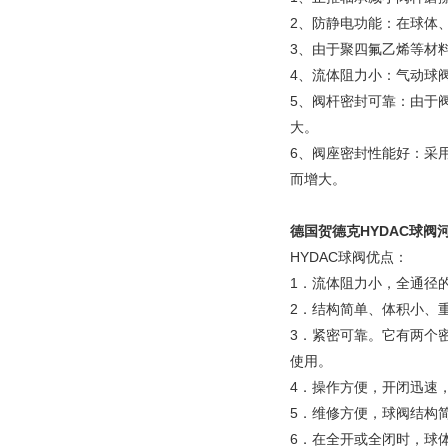
2、防静电功能：在球体
3、由于聚四氟乙烯等材
4、流体阻力小：气动球
5、阀杆密封可靠：由于
大。
6、阀座密封性能好：采
而增大。
德国贺德克HYDAC球阀
HYDAC球阀优点：
1．流体阻力小，全通径
2．结构简单、体积小、
3．紧密可靠。它有两个
使用。
4．操作方便，开闭迅速
5．维修方便，球阀结构
6．在全开或全闭时，球