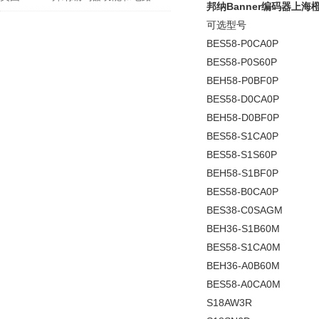
邦纳Banner编码器上
可选型号
BES58-P0CA0P
BES58-P0S60P
BEH58-P0BF0P
BES58-D0CA0P
BEH58-D0BF0P
BES58-S1CA0P
BES58-S1S60P
BEH58-S1BF0P
BES58-B0CA0P
BES38-C0SAGM
BEH36-S1B60M
BES58-S1CA0M
BEH36-A0B60M
BES58-A0CA0M
S18AW3R