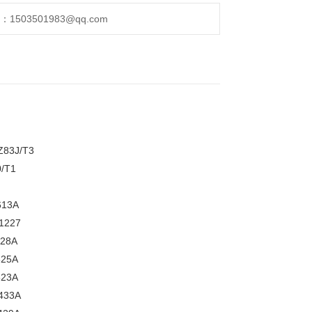
503501983@qq.com
83J/T3
/T1
13A
1227
28A
25A
23A
433A