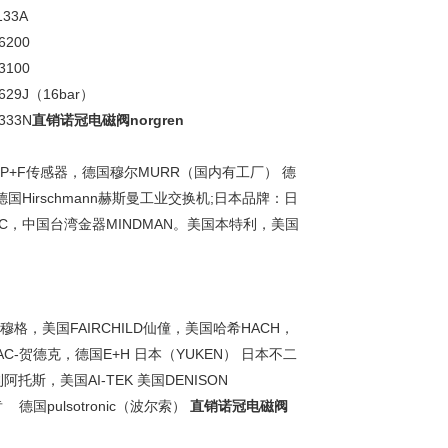
133A
6200
3100
629J（16bar）
333N
直销诺冠电磁阀norgren
， P+F传感器，德国穆尔MURR（国内有工厂） 德
国Hirschmann赫斯曼工业交换机;日本品牌：日
TAC，中国台湾金器MINDMAN。美国本特利，美国
G穆格，美国FAIRCHILD仙僮，美国哈希HACH，
DAC-贺德克，德国E+H 日本（YUKEN） 日本不二
阿托斯，美国AI-TEK 美国DENISON
国pulsotronic（波尔索）
直销诺冠电磁阀