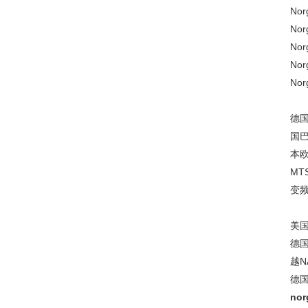
No
No
No
No
No
德国
国巴
本欧
MT
变频
美国
德国
越N
德国
nor