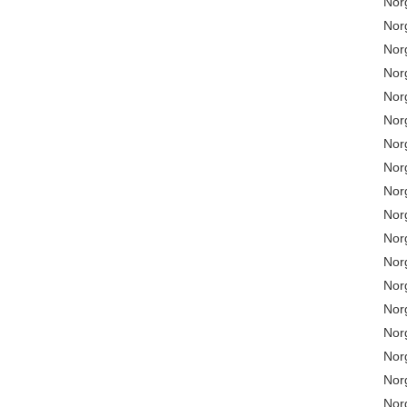
No
No
No
No
No
No
No
No
No
No
No
No
No
No
No
No
No
No