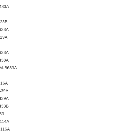
433A
B
23B
633A
29A
633A
438A
-B633A
16A
439A
439A
433B
63
114A
116A