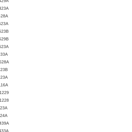
429A
423A
28A
623A
623B
629B
623A
33A
628A
23B
23A
16A
1229
1228
23A
24A
439A
433A