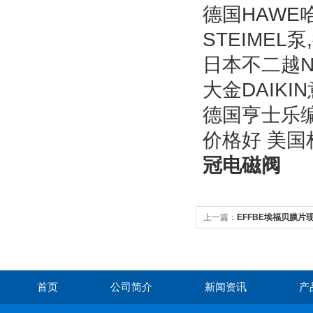
德国HAWE哈
STEIMEL
日本不二越N
大金DAIKI
德国亨士乐编
价格好 美国林
冠
电磁阀
上一篇：
EFFBE埃福贝膜片
首页
公司简介
新闻资讯
产