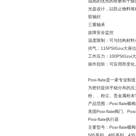
成熟的优秀的研磨和干燥
光盘设计，以防止物料堆
双轴封
三重轴承
故障安全监控
温度限制：可与结构材料各不
供气：115PSIGzui
工作压力：100PSIGz
操作扭矩：可应用而变化
Posi-flate是一家
为密封提供平稳分布的压
粉、、粉尘、贵金属粉末
产品范围：Posi-flate蝶阀
美国Posi-flate阀门、Posi
Posi-flate执行器
主要型号：Posi-flate蝶阀
585系列、485系列、43