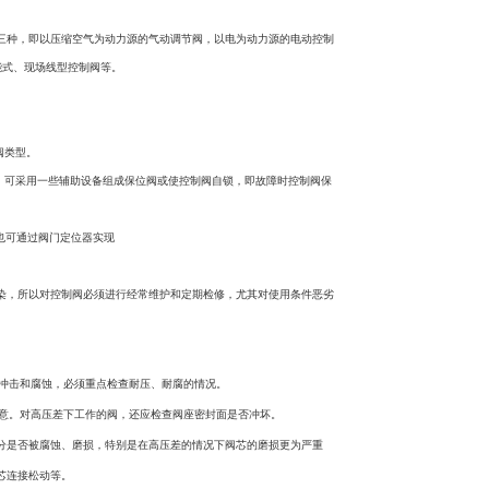
三种，即以压缩空气为动力源的气动调节阀，以电为动力源的电动控制
能式、现场线型控制阀等。
控制阀类型。
开。可采用一些辅助设备组成保位阀或使控制阀自锁，即故障时控制阀保
时，也可通过阀门定位器实现
染，所以对控制阀必须进行经常维护和定期检修，尤其对使用条件恶劣
冲击和腐蚀，必须重点检查耐压、耐腐的情况。
意。对高压差下工作的阀，还应检查阀座密封面是否冲坏。
分是否被腐蚀、磨损，特别是在高压差的情况下阀芯的磨损更为严重
芯连接松动等。