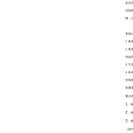
处采
控制
阀，
美国
1.
2.
持故
3.
4.
控制
和重
重点
1
、
2
、
3
、
（因