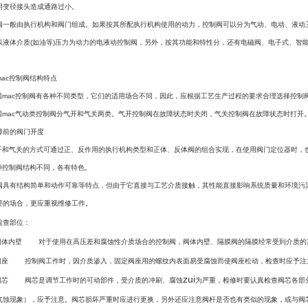
用变径接头造成通路过小。
阀一般由执行机构和阀门组成。如果按其所配执行机构使用的动力，控制阀可以分为气动、电动、液动
以液体介质(如油等)压力为动力的电液动控制阀，另外，按其功能和特性分，还有电磁阀、电子式、智
mac控制阀结构特点
美国mac控制阀有各种不同类型，它们的适用场合不同，因此，应根据工艺生产过程的要求合理选择
美国mac气动类控制阀分气开和气关两类。气开控制阀在故障状态时关闭，气关控制阀在故障状态时打
障前的阀门开度
气开和气关的方式可通过正、反作用的执行机构类型和正体、反体阀的组合实现，在使用阀门定位器
各种控制阀结构不同，各有特色。
阀具有结构简单和动作可靠等特点，但由于它直接与工艺介质接触，其性能直接影响系统质量和环境污
要的场合，更应重视维修工作。
检查部位：
阀体内壁
对于使用在高压差和腐蚀性介质场合的控制阀，阀体内壁、隔膜阀的隔膜经常受到介质的
阀座
控制阀工作时，因介质渗入，固定阀座用的螺纹内表面易受腐蚀而使阀座松动，检查时应予注
zui
阀芯
阀芯是调节工作时的可动部件，受介质的冲刷、腐蚀
为严重，检修时要认真检查阀芯各部
气蚀现象），应予注意。阀芯损坏严重时应进行更换，另外还应注意阀杆是否也有类似的现象，或与阀