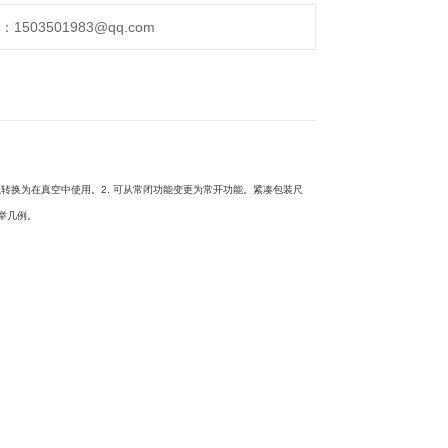
通路过小。
503501983@qq.com
可以转换为在真空中使用。2. 可从常闭功能变更为常开功能。紧凑包装尺
举几例。