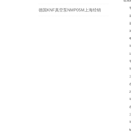
在润
平衡
德国KNF真空泵NMP05M上海经销
这是
远程
3.
申请
可插
1.
平衡
可为
三通
在润
2路
可用
在一
三通
可选
MA