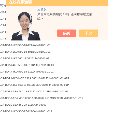
将其从常闭功能更改为常开功能。
欢迎您！
ACA-DDAA-1BA MOD 0547 56C-18-111JB K-65011
来自局域网的朋友！有什么可以帮助您的
吗？
ACA-DDAA-1BA MOD 408C 56C-18-111JJ LCP035A-AAB-OAGA-B
ACA-DDAA-1BA MOD CLSF 56C-18-112JA LCP035A-AAB-OAGA-D
ACA-DDAJ-1JB 56C-18-121BA LCP035A-AAB-OCGE-B
ACA-DDAJ-1KA 56C-18-121JJ LCP035A-AAB-OGGA-D
ACA-DDAJ-1KC 56C-18-127AA M-01001-01
ACA-DDAJ-1KD 56C-18-501BA M-01001-01P
ACA-DDAJ-1KJ 56C-18-512JJ M-06001-01
ACA-DDAJ-4KB 56C-18-611BA M-07001-01-01
ACA-DDAJ-4KD 56C-18-611JA M-07001-01-01P
ACA-DDAJ-4KD MOD 0389 56C-18-611JB M-08001-01-01P
ACA-DDAJ-4KJ 56C-18-871JC MOD 3705 M-08001-03-01P
ACA-DDBA-1BA 56C-18-871JC MOD CLSF M-08002-01-01
ACA-DDBA-1BA MOD 0005 56C-18-871JC MOD T65N M-08002-01-01P
ACA-DDBD-1BA 56C-27-111CA M-08003
ACA-DDBJ-1KD 56C-27-121CA M-09001-01P