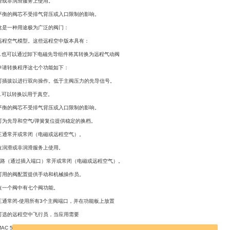
滑或非润滑服务上使用。
的阀芯不受排气背压或入口限制的影响。
一种用途极为广泛的阀门：
空气模型。这些远程空中版本具有：
也可以通过卸下电磁先导组件将其转换为远程气动阀
转换程序这七个功能如下：
拔以进行双向操作。低于主阀压力的先导信号。
可以转换以用于真空。
的阀芯不受排气背压或入口限制的影响。
先导和空气/弹簧复位提供稳定的换档。
常开或常闭（电磁或远程空气）。
滑或非润滑服务上使用。
（通过插入端口）常开或常闭（电磁或远程空气）。
的阀配置提供手动和机械操作员。
个阀中有七个阀功能。
常闭-使用所有3个主阀端口，并在功能板上放置
的远程空中飞行员，当应用需要
C 56系列是三通平衡滑阀，