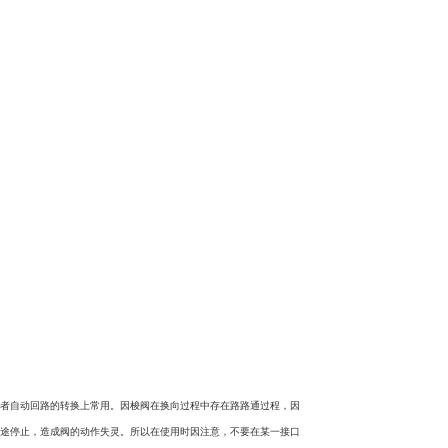
动或者自动回路的转换上常用。因梭阀在换向过程中存在路路通过程，因
中途停止，造成阀的动作失灵。所以在使用时因注意，不要在某一接口