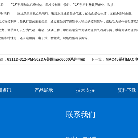
"O"
"O"
膜片
形圈和其它密封垫。应检控制阀中膜片、
形密封垫是否老化、裂损。
密封填料
应注意聚四氟乙烯填料、密封润滑油脂是否老化，配合面是否损坏，应在必要时更换。
阀又称控制阀，是执行器的主要类型，通过接受调节控制单元输出的控制信号，借助动力操作去改变流
动力，调节阀可以分为气动、电动、液动三种，即以压缩空气为动力源的气动调节阀，以电为动力源的
功能和特性分，还有电磁阀、电子式、智能式、现场线型调节阀等。
篇：
6311D-312-PM-502DA美国mac6000系列电磁
下一篇：
MAC45系列MAC电磁
闻资讯
产品展示
技术支持
资料下载
联系我们