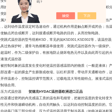
差变化来进行控制，多采用电子式温度控制器。
吗？
用的模糊控制技术如PID控制，P（Proportional）比例+I（Integral）积分+
、突跳式温控器
金属片突跳式温控器是一种将定温后的双金属片作为热敏感反应组件，当
上，达到动作温度设定时迅速动作，通过机构作用是触点断开或闭合；当
，使触点闭合或断开，达到接通或断开电路的目的，从而控制电路。
突跳式温控器的型号统称KSD，常见的如KSD301,KSD302等，该
品具过热保护时，通常与热熔断器串接使用，突跳式温控器作为一级保护
件超温时，作为二级保护自，有效地防止烧坏电热元件以及由此而引起的
、液涨式温控器
当被控制对象的温度发生变化时使温控器感温部内的物质（一般是液体）
温部连通一起的膜盒产生膨胀或收缩。以杠杆原理，带动开关通断动作，
，开停温差小，控制温控调节范围大，过载电流大等性能特点。液涨式温
控制场合用。
、压力式温控器
贺德克HYDAC温控器欧洲进口正品
温控器通过密闭的内充感温工质的温包和毛细管，把被控温度的变化转变
弹性元件和快速瞬动机构，自动关闭触头，以达到自动控制温度的目的。
或自动风门等三部分组成。压力式温控器适用于制冷器具（如电冰箱冰柜