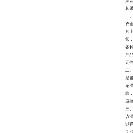
温
其采
一
双
片
状
各种
产
元
二
是
感
靠
度
三
该
过
关