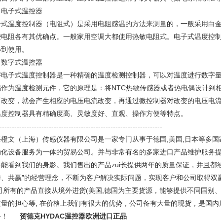
、电子式温控器
子式温度控制器（电阻式）是采用电阻感温的方法来测量的，一般采用白
些电阻各有其优确点。一般家用空调大都使用热敏电阻式。电子式温度控
得到使用。
、数字式温控器
字电子式温度控制器是一种精确的温度检测控制器，可以对温度进行数字量
偶作为温度检测元件，它的原理是：将NTC热敏传感器或者热电偶设计到
而改变，就会产生相应的电压电流改变，再通过微控制器对改变的电压电
温度控制器具有精确度高、灵敏度好、直观、操作方便等特点。
------------------------------------------------------------------
海橙文（上海）传感仪器有限公司是一家专门从事于德国,美国,日本等多
动化设备服务为一体的贸易公司。并与非常有名的多家进口产品维护服务
多能看到我们的身影。我们售出的产品zui长提供两年的质量保证，并且都
作、共赢”的经营理念，不断为客户解决实际问题，实现客户和公司取得双
司所有的产品直接从境外进货(美国,德国为主要货源，能够提供不同国别
质量的担心等, 在价格上我们有很大的优势，公司备有大量的现货，是国内
务！
贺德克HYDAC温控器欧洲进口正品