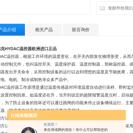
发邮件给我们：1
产品介绍
相关产品
留言询价
克HYDAC温控器欧洲进口正品
YDAC温控器，根据工作环境的温度变化，在开关内部发生物理形变，从
自动控制元件，也叫温控开关、温度保护器、温度控制器，简称温控器。
制器发出开关命令，从而控制设备的运行以达到理想的温度及节能效果，
家电、电机、制冷或制热等众多产品中。
YDAC温控器工作原理是通过温度传感器对环境温度自动进行采样、即时
以设置控制回差。如温度还在升，当升到设定的超限报警温度点时，启动
时，为了防止设备的毁坏还可以通过跳闸的功能来停止设备继续运行。主
压器、箱式变电站及其他相关的温度使用领域。
制方法：
欢迎您！
制方法一般分为两种；一种是由被冷却对象的温度变化来进行控制，多采
来自局域网的朋友！有什么可以帮助您的