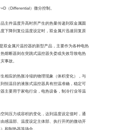
D（Differential）微分控制。
产品主件温度升高时所产生的热量传递到双金属圆
温度下降到复位温度设定时，双金属片迅速回复原
温控器是双金属片温控器的新型产品，主要作为各种电热
。热熔断器则在突跳式温控器失娄或失效导致电热
火灾事故。
产生相应的热胀冷缩的物理现象（体积变化），与
达到恒温目的液胀式温控器具有控温准确，稳定可
控器主要用于家电行业，电热设备，制冷行业等温
为空间压力或容积的变化，达到温度设定值时，通
它由感温部、温度设定主体部、执行开闭的微动开
等）和制热器等场合。