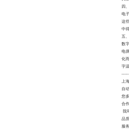
四
电
这
中
五
数
电
化
字
-----
上
自
您
合
我
品
服