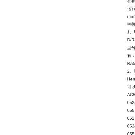
在轴
运行
mm
种接
1、增
D/R
型号具
有：
RA5
2、
He
可以
AC5
052
055
052
052
055