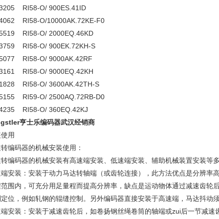
3205 RI58-O/ 900ES.41ID
4062 RI58-O/10000AK.72KE-F0
5519 RI58-O/ 2000EQ.46KD
3759 RI58-O/ 900EK.72KH-S
5077 RI58-O/ 9000AK.42RF
3161 RI58-O/ 9000EQ.42KH
1828 RI58-O/ 3600AK.42TH-S
5155 RI59-O/ 2500AQ.72RB-D0
4235 RI58-O/ 360EQ.42KJ
ngstler亨士乐编码器武汉经销商
装使用
旋转编码器的机械安装使用：
旋转编码器的机械安装有高速端安装、低速端安装、辅助机械装置安装等
速端安装：安装于动力马达转轴端（或齿轮连接），此方法优点是分辨率高
程范围内，可充分用足量程而提高分辨率，缺点是运动物体通过减速齿轮
制定位，例如轧钢的辊缝控制。另外编码器直接安装于高速端，马达抖动
速端安装：安装于减速齿轮后，如卷扬钢丝绳卷筒的轴端或zui后一节减