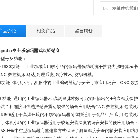
发邮件给我们：1
产品介绍
相关产品
留言询价
ngstler亨士乐编码器武汉经销商
分型号及功能：
 RI30功能： 工业领域应用较小巧的编码器低功耗抗干扰能力强电缆zu
CNC 数控机床,马达,处理系统,医疗技术, 纺织机械。
36功能: 体积小巧，多脉冲的工业编码器运行安全可靠应用场合：CNC 
。
58 功能: 通用的工业编码器zui高测量脉冲数可为实际输出的4倍高精度保护等
种法兰和连接可供选择适合震动较强的场合应用场合CNC 数控机床,包装
RI59适用于高温环境的不锈钢编码器耐腐蚀适用于食品生产 应用:包装机械
出，体积小巧的工业编码器适用于较短安装深度的场合安装简便应用场合：
I58-H全中空型编码器完整连接方式保证了测量精度安全的轴安装应用纺织机