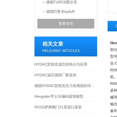
德国TURCK图尔克
德国巴鲁夫balluff
查看全部
He
相关文章
部
RELEVANT ARTICLES
型号
合:
HYDAC贺德克滤芯的特点与应用
RI
HYDAC滤芯德国厂家直供
机
RI
德国HYDAC贺德克压力传感器的详细资料
多
Hengstler亨士乐编码器智能型
械等
输
ROSS罗斯阀门21系进口原装
备R