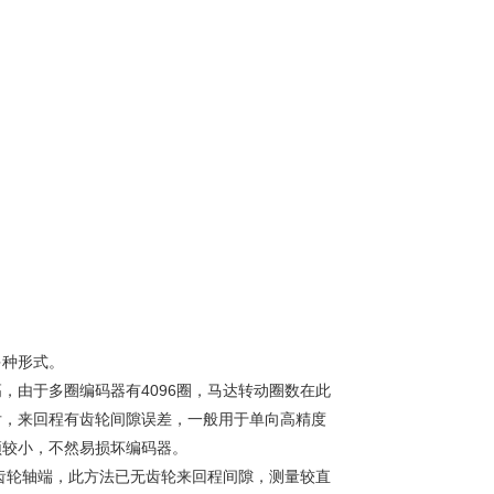
多种形式。
，由于多圈编码器有4096圈，马达转动圈数在此
后，来回程有齿轮间隙误差，一般用于单向高精度
须较小，不然易损坏编码器。
速齿轮轴端，此方法已无齿轮来回程间隙，测量较直