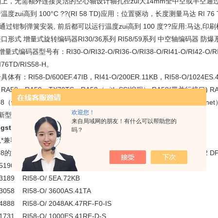
上，无需额外连接灵活的空心轴设计轴孔径zui大14mm全中空或半空通过
温度zui高到 100°C ??(RI 58 TD)应用：位置驱动，长度测量马达 RI 7
通过钳制弹簧安装, 前后都可以运行温度zui高到 100 度??应用:马达,
口形式 增量式旋转编码器RI30/36系列 RI58/59系列 中空轴编码器 防
量式编码器型号有：RI30-O/RI32-O/RI36-O/RI38-O/RI41-O/RI42-O/RI58-
I76TD/RIS58-H。
体有：RI58-D/600EF.47IB，RI41-O/200ER.11KB，RI58-O/1024ES
RA58，RA59，TX70TS，RA58（with SSI编程）,RA58(带并行接口) RA58
8（with DeviceNet），RA58（with ProfiBUS），RA58（withSUCOne
欢迎您！
新型式编码器AC58系列。
来自局域网的朋友！有什么可以帮助您的
ngstler亨士乐编码器武汉经销商
吗？
*兼容RA58系列使用，功能更为*
8的型号格式为：AC58/0360 A 1 0 K S C O (单圈)AC58/1213 E K.4
5190 RI58-O/ 5000AK.72RF
3189 RI58-O/ 5EA.72KB
3058 RI58-O/ 3600AS.41TA
4888 RI58-O/ 2048AK.47RF-F0-IS
1731 RI58-O/ 1000ES.41RE-D-S