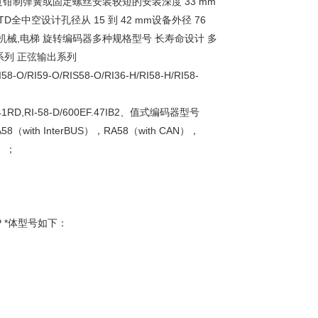
钳制弹簧或固定螺丝安装较短的安装深度 33 mm
6 TD全中空设计孔径从 15 到 42 mm设备外径 76
印刷机械,电梯 旋转编码器多种规格型号 长寿命设计 多
爆系列 正弦输出系列
O/RI59-O/RIS58-O/RI36-H/RI58-H/RI58-
.41RD,RI-58-D/600EF.47IB2、值式编码器型号
（with InterBUS），RA58（with CAN），
t）；
2 DP *体型号如下：