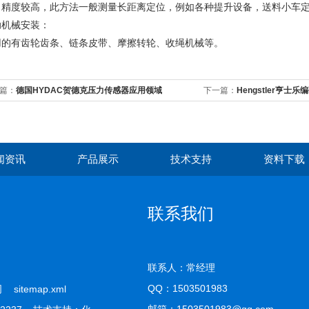
，精度较高，此方法一般测量长距离定位，例如各种提升设备，送料小车
助机械安装：
用的有齿轮齿条、链条皮带、摩擦转轮、收绳机械等。
篇：
德国HYDAC贺德克压力传感器应用领域
下一篇：
Hengstler亨士乐
闻资讯
产品展示
技术支持
资料下载
联系我们
联系人：常经理
QQ：
1503501983
公司
sitemap.xml