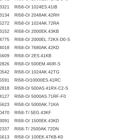
3321 RI58-O/ 1024ES.41IB
3134 RI58-O/ 2048AK.42RH
5272 RI58-O/ 1024AK.72RA
3152 RI58-O/ 2000EK.43KB
4775 RI58-O/ 2000EL.72KX-D0-S
4018 RI58-O/ 7680AK.42KD
5609 RI58-O/ 2ES.41KB
2826 RI58-O/ 500EM.46IR-S
0542 RI58-O/ 1024AK.42TG
5591 RI58-O/10000ES.41RC
2818 RI58-O/ 500AS.41RX-C2-S
4127 RI58-O/ 5000AS.71RF-F0
5623 RI58-O/ 5000AK.71KA
0470 RI58-T/ 5EG.43KF
3091 RI58-O/ 1500EK.43KD
2337 RI58-T/ 2500AK.72DN
5613 RI58-O/ 100EK.47KB-K0