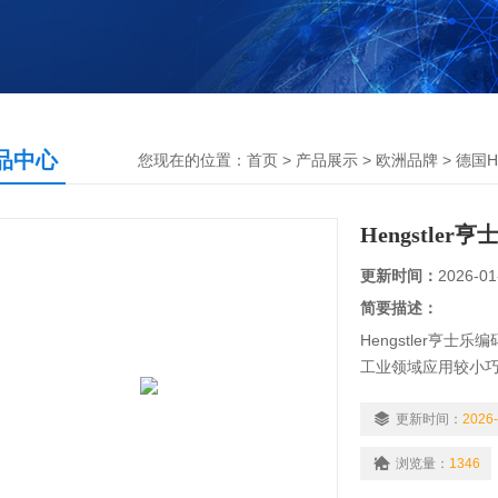
品中心
您现在的位置：
首页
>
产品展示
>
欧洲品牌
>
德国He
Hengstle
更新时间：
2026-01
简要描述：
Hengstler亨士
工业领域应用较小巧
高频测量高标准保护措
技术, 纺织机械。
更新时间：
2026-
RI36功能: 体
浏览量：
1346
CNC 数控机床,