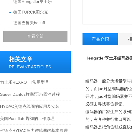
德国Hengstler亨士乐
德国TURCK图尔克
德国巴鲁夫balluff
查看全部
产品介绍
Hengstler
亨士乐编码器
相关文章
RELEVANT ARTICLES
编码器一般分为增量型与
力士乐REXROTH常用型号
的，而jue对型编码器的
Sauer Danfos​柱塞泵进/回油过程
开时，jue对型编码器
必须去寻找零位标记。
HYDAC贺德克线圈的应用及安装
编码器的厂家生产的系列
美国Posi-flate蝶阀的工作原理
的，有各种并行接口可以
编码器是把角位移或直线
贺德克HYDAC压力传感器的基本原理