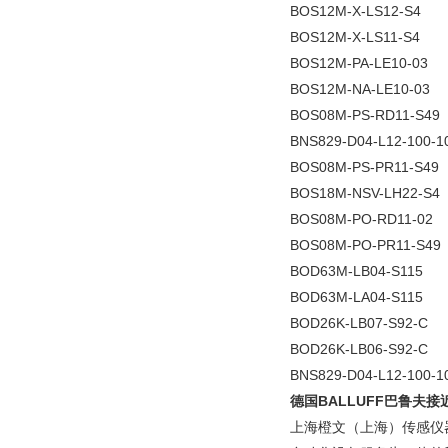
BOS12M-X-LS12-S4
BOS12M-X-LS11-S4
BOS12M-PA-LE10-03
BOS12M-NA-LE10-03
BOS08M-PS-RD11-S49
BNS829-D04-L12-100-1
BOS08M-PS-PR11-S49
BOS18M-NSV-LH22-S4
BOS08M-PO-RD11-02
BOS08M-PO-PR11-S49
BOD63M-LB04-S115
BOD63M-LA04-S115
BOD26K-LB07-S92-C
BOD26K-LB06-S92-C
BNS829-D04-L12-100-1
德国BALLUFF巴鲁夫
上海橙文（上海）传感仪