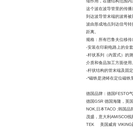
缩作用，在微结构范围内
这个波在波导管里的传播速
到达波导管末端的波将被
波由形成地点到达信号转
距离。
规格：所有巴鲁夫位移传
-安装在印刷电路上的全
-杆状系列（内置式）的测
介质和食品加工方面使用
-杆状结构的管末端及固
-*磁铁是浇铸在定位磁铁
德国品牌：德国FESTO气
德国GSR 德国海隆，英
NOK,日本TACO ;韩国
茂盛，意大利AMISCO线圈
TEK 美国威肯 VIKING