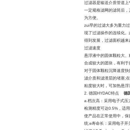
过滤器是输送介质管道上
一定规格滤网的滤筒后，
为方便。
zui早的过滤大多为重
现了过滤操作的连续化。
得到发展，过滤面积越来
过滤速度
悬浮液中的固体颗粒大、
合成较大的团块，有利于
对于固体颗粒沉降速度快
滤介质和滤渣层的堵塞;
粘度较大时，可加热悬浮
2. 德国HYDAC特点
德
a.档次高：采用电子式压
检测精度可达0.5%，适
使产品在正常使用中，保持
统;e寿命长：采用电子