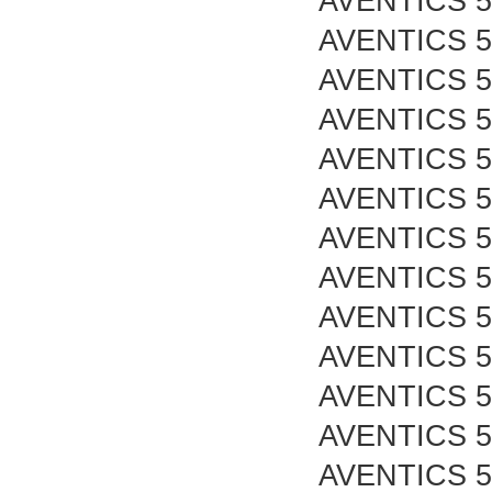
AVENTICS
AVENTICS
AVENTICS 
AVENTICS 
AVENTICS 
AVENTICS 
AVENTICS 
AVENTICS 
AVENTICS 
AVENTICS 
AVENTICS 
AVENTICS 
AVENTICS 