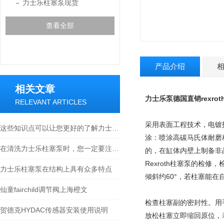
力士乐柱塞泵现货
查看全部
产品介绍
相关文章
力士乐
泵德国直销rexrot
RELEVANT ARTICLES
采用表面工程技术，电镀
这些知识点可以让您更好的了解力士乐柱塞泵
涂：喷涂高碳马氏体耐磨
在清洗力士乐柱塞泵时，您一定要注意这八点
的，在缸体内壁上制备非
Rexroth柱塞泵的
力士乐柱塞泵在结构上具有众多特点
倾斜约60°，若柱塞能
仙童fairchild调节阀上海橙文
检查柱塞副的密封性。用
贺德克HYDAC传感器安装使用说明
放松柱塞立即缩回原位，