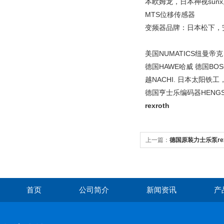
本欧姆龙，日本神视sunx
MTS位移传感器
变频器品牌：日本松下，安川
美国NUMATICS纽曼帝克
德国HAWE哈威 德国BOS
越NACHI. 日本太阳铁工
德国亨士乐编码器HENGST
rexroth
上一篇：
德国原装力士乐泵rex
首页
公司简介
新闻资讯
产