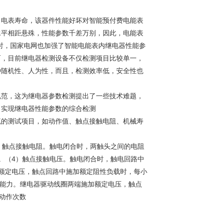
了电表寿命，该器件性能好坏对智能预付费电能表
水平相距悬殊，性能参数千差万别，因此，电能表
时，国家电网也加强了智能电能表内继电器性能参
而，目前继电器检测设备不仅检测项目比较单一，
种随机性、人为性，而且，检测效率低，安全性也
规范，这为继电器参数检测提出了一些技术难题，
，实现继电器性能参数的综合检测
流的测试项目，如动作值、触点接触电阻、机械寿
）触点接触电阻。触电闭合时，两触头之间的电阻
。（4）触点接触电压。触电闭合时，触电回路中
额定电压，触点回路中施加额定阻性负载时，每小
负荷能力。继电器驱动线圈两端施加额定电压，触点
靠动作次数