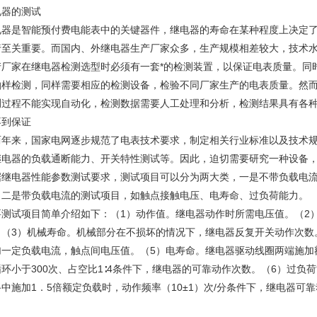
电器的测试
电器是智能预付费电能表中的关键器件，继电器的寿命在某种程度上决定
行至关重要。而国内、外继电器生产厂家众多，生产规模相差较大，技术
产厂家在继电器检测选型时必须有一套*的检测装置，以保证电表质量。同
抽样检测，同样需要相应的检测设备，检验不同厂家生产的电表质量。然
测过程不能实现自动化，检测数据需要人工处理和分析，检测结果具有各
不到保证
两年来，国家电网逐步规范了电表技术要求，制定相关行业标准以及技术
继电器的负载通断能力、开关特性测试等。因此，迫切需要研究一种设备
据继电器性能参数测试要求，测试项目可以分为两大类，一是不带负载电
；二是带负载电流的测试项目，如触点接触电压、电寿命、过负荷能力。
要测试项目简单介绍如下：（1）动作值。继电器动作时所需电压值。（2
。（3）机械寿命。机械部分在不损坏的情况下，继电器反复开关动作次数
加一定负载电流，触点间电压值。（5）电寿命。继电器驱动线圈两端施加
循环小于300次、占空比1∶4条件下，继电器的可靠动作次数。（6）过
中施加1．5倍额定负载时，动作频率（10±1）次/分条件下，继电器可