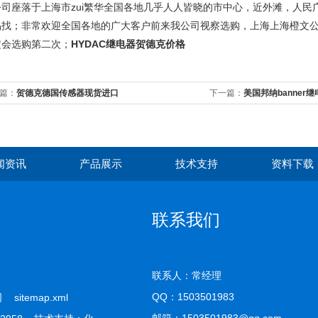
公司座落于上海市zui繁华全国各地几乎人人皆晓的市中心，近外滩，人
易找；非常欢迎全国各地的广大客户前来我公司视察选购，上海上海橙文
定会选购第二次；
HYDAC继电器贺德克
价格
篇：
贺德克德国传感器现货进口
下一篇：
美国邦纳banner
闻资讯
产品展示
技术支持
资料下载
联系我们
联系人：常经理
QQ：
1503501983
公司
sitemap.xml