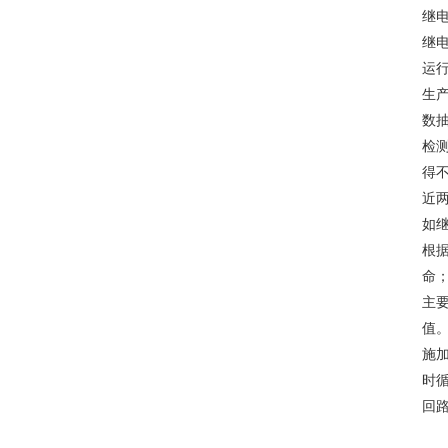
继
继
运
生
数
检
得
近
如
根
命
主
值
施
时
回路