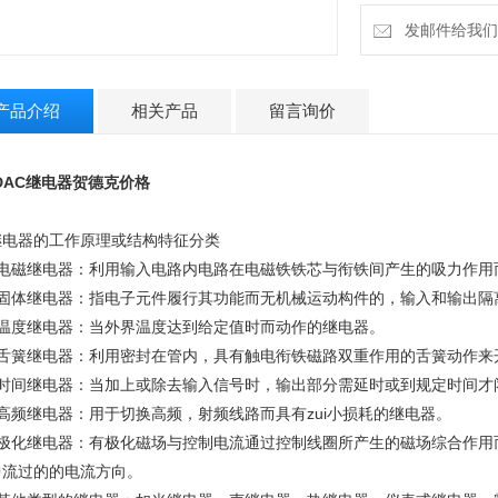
发邮件给我们：1
产品介绍
相关产品
留言询价
DAC
继电器贺德克价格
继电器的工作原理或结构特征分类
）电磁继电器：利用输入电路内电路在电磁铁铁芯与衔铁间产生的吸力作用
）固体继电器：指电子元件履行其功能而无机械运动构件的，输入和输出隔
）温度继电器：当外界温度达到给定值时而动作的继电器。
）舌簧继电器：利用密封在管内，具有触电衔铁磁路双重作用的舌簧动作来
）时间继电器：当加上或除去输入信号时，输出部分需延时或到规定时间才
）高频继电器：用于切换高频，射频线路而具有zui小损耗的继电器。
）极化继电器：有极化磁场与控制电流通过控制线圈所产生的磁场综合作用
中流过的的电流方向。