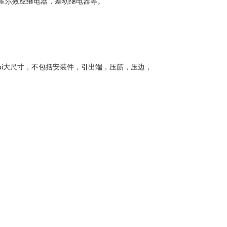
霍尔效应继电器，差动继电器等。
ui大尺寸，不包括安装件，引出端，压筋，压边，