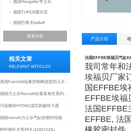
德国Hengstler亨士乐
德国TURCK图尔克
德国巴鲁夫balluff
查看全部
产品介绍
法国EFFBE埃福贝气缸K
相关文章
我司常年和法
RELEVANT ARTICLES
埃福贝厂家订
美国Fairchild仙童控制阀选型的几大要点
国EFFBE
德国力士乐Rexroth柱塞泵相关系列现货型号
EFFBE埃
污染物对HYDAC滤芯的破坏力度
法国EFFBE
EFFBE, 
德国rexroth力士乐气缸的密封性能
橡胶密封件、
阿托斯叶片泵PFE-41037/1DU