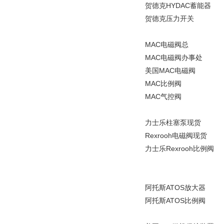
贺德克
HYDAC
蓄能器
贺德克压力开关
MAC
电磁阀总
MAC
电磁阀办事处
美国
MAC
电磁阀
MAC
比例阀
MAC
气控阀
力士乐柱塞泵现货
Rexrooh
电磁阀现货
力士乐
Rexrooh
比例阀
阿托斯
ATOS
放大器
阿托斯
ATOS
比例阀