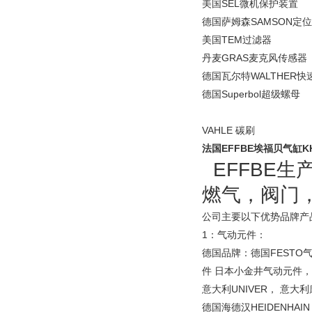
美国
SEL
微机保护装置
德国萨姆森
SAMSON
定位
美国
TEM
过滤器
丹麦
GRAS
麦克风传感器
德国瓦尔特
WALTHER
快
德国
Superbol
超级螺母
VAHLE
碳刷
法国EFFBE埃福贝气缸K
EFFBE
燃气，阀门
公司主要以下优势品牌产
1
：气动元件：
德国品牌：德国
FESTO
件
日本小金井气动元件，
意大利
UNIVER
，
意大利
德国海德汉
HEIDENHAIN