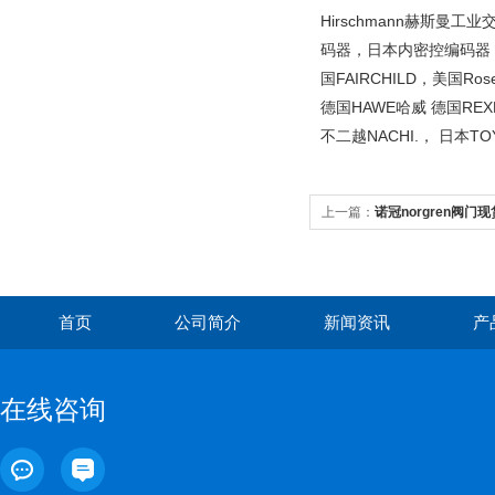
Hirschmann
赫斯曼工业交
码器，日本内密控编码器
国
FAIRCHILD
，美国
Ros
德国
HAWE
哈威
德国
REX
不二越
NACHI.
，
日本
TO
上一篇：
诺冠norgren阀门
首页
公司简介
新闻资讯
产
在线咨询