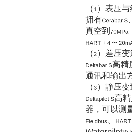
（
）表压与
1
拥有
Cerabar S
真空到
70MPa
～
HART + 4
20m
（
）差压变
2
高精
Deltabar S
通讯和输出
（
）静压变
3
高精
Deltapilot S
器，可以测
、
Fieldbus
HART 
Waterpilot