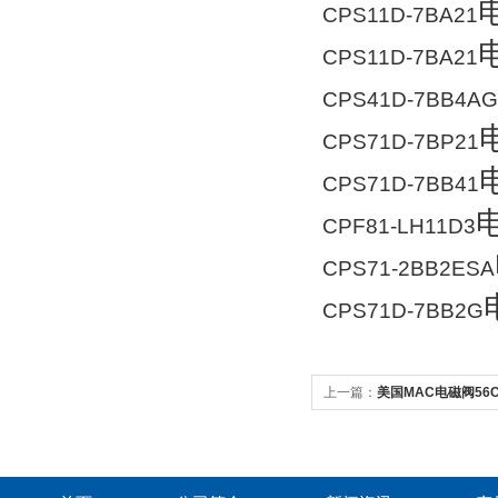
CPS11D-7BA21
CPS11D-7BA21
CPS41D-7BB4AG
CPS71D-7BP21
CPS71D-7BB41
CPF81-LH11D3
CPS71-2BB2ESA
CPS71D-7BB2G
上一篇：
美国MAC电磁阀56C