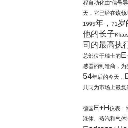
程自动化由“信号导
天，它已经在该领
年，
岁
1995
71
他的长子
Klau
司的最高执
E
总部位于瑞士的
感器的制造商，为
54
年后的今天，
共同为市场上最复
E+H
德国
仪表：
液体、蒸汽和气体