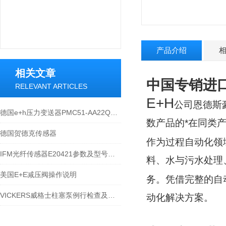
产品介绍
相关文章
中国专销进口
RELEVANT ARTICLES
E+H
公司恩德斯
德国e+h压力变送器PMC51-AA22QA1HGCGVJA+AK选型
数产品的*在同类
德国贺德克传感器
作为过程自动化领
IFM光纤传感器E20421参数及型号大全
料、水与污水处理
美国E+E减压阀操作说明
务。凭借完整的自
VICKERS威格士柱塞泵例行检查及排查早期损坏的方法
动化解决方案。