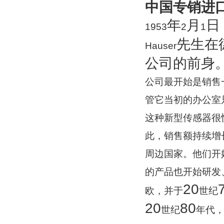
中国专销进口
年
月
日
1953
2
1
先生在
Hauser
公司的前身
公司最开始是销售
管它当初的办公室
这种新型传感器很
此，销售额持续增
周边国家。他们开
的产品也开始研发
20
欧，并于
世纪
20
80
世纪
年代，