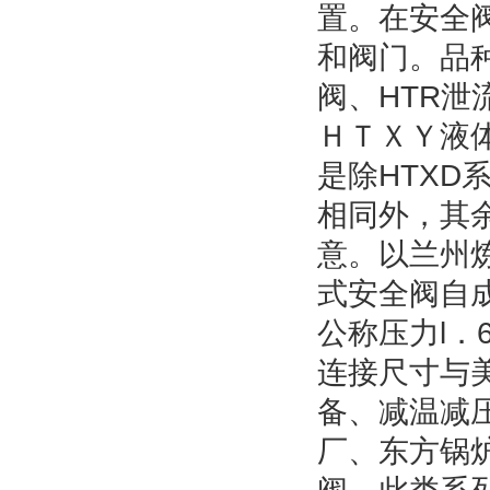
置。在安全
和阀门。品
阀、
HTR
泄
ＨＴＸＹ液
是除
HTXD
相同外，其
意。以兰州
式安全阀自
公称压力
l
．
连接尺寸与
备、减温减
厂、东方锅