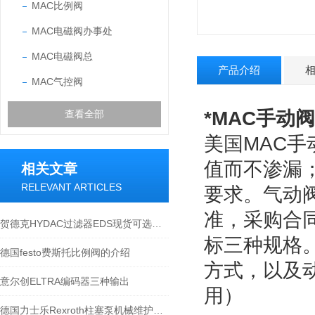
MAC比例阀
MAC电磁阀办事处
MAC电磁阀总
产品介绍
MAC气控阀
*
MAC
手动阀
查看全部
美国
MAC
手
值而不渗漏
相关文章
RELEVANT ARTICLES
要求。气动
准，采购合
贺德克HYDAC过滤器EDS现货可选型号
标三种规格
德国festo费斯托比例阀的介绍
方式，以及
意尔创ELTRA编码器三种输出
用）
德国力士乐Rexroth柱塞泵机械维护方法