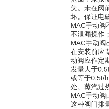
失。未在阀
坏。保证电
MAC
手动阀
不泄漏操作
MAC
手动阀
在安装前应
动阀应作定
发量大于
0.5
或等于
0.5t/h
处、蒸汽过
MAC
手动阀
这种阀门排