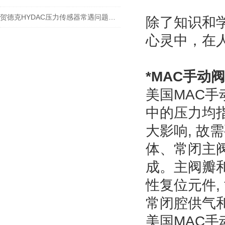
贺德克HYDAC压力传感器常遇问题解决档案
除了知识和
心灵中，在
*
MAC
手动阀
美国
MAC
手
中的压力均指
大影响,
故需
体、常闭主
成。主阀瓣
性复位元件,
常闭腔供气和
美国
MAC
手