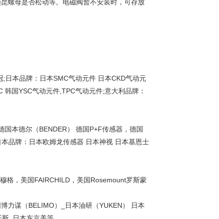
锁昆螺母是否松动等。电磁阀暂不安装时，可存放
冠;日本品牌：日本
SMC
气动元件
日本
CKD
气动元
C
韩国
YSC
气动元件,
TPC
气动元件;意大利品牌：
德国本德尔（
BENDER
）
德国
P+F
传感器，德国
日本品牌：日本欧姆龙传感器
日本神视
日本基恩士
穆格，美国
FAIRCHILD
，美国
Rosemount
罗斯蒙
国博力谋（
BELIMO
）
_
日本油研（
YUKEN
）
日本
斯,
日本东京美等
.