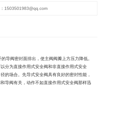
503501983@qq.com
开的导阀密封面排出，使主阀阀瓣上方压力降低。
可以分为直接作用式安全阀和非直接作用式安全
口径的场合。先导式安全阀具有良好的密封性能，
阀和导阀有关，动作不如直接作用式安全阀那样迅