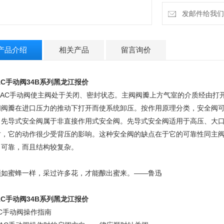
发邮件给我们：1
产品介绍
相关产品
留言询价
AC
手动阀
34B
系列黑龙江报价
AC
手动阀使主阀处于关闭、密封状态。主阀阀瓣上方气室的介质经由打
阀阀瓣在进口压力的推动下打开而使系统卸压。按作用原理分类，安全阀
。先导式安全阀属于非直接作用式安全阀。先导式安全阀适用于高压、大
时，它的动作很少受背压的影响。这种安全阀的缺点在于它的可靠性同主
、可靠，而且结构较复杂。
须如蜜蜂一样，采过许多花，才能酿出蜜来。
——
鲁迅
AC
手动阀
34B
系列黑龙江报价
C
手动阀操作指南