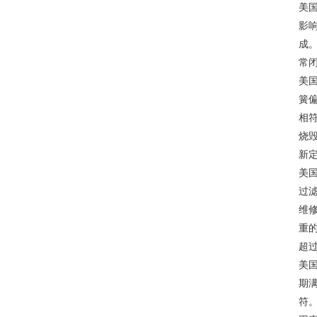
美
影响
成
常闭
美
簧
相
烧
新
美
过
维
重
超
美
期
符