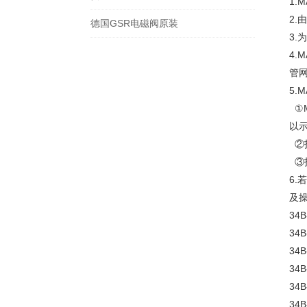
1.M
2.
由
德国GSR电磁阀原装
3.
为
4.M
管
5.M
①
以示
②
③
6.
若
及
34B
34B
34B
34B
34B
34B