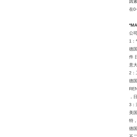
因
在
0
*
M
公
1
：
德
件
意
2
：
德
RE
，日
3
：
美
特
德
不