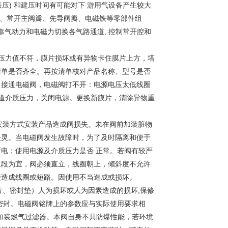
压)
和建压时间有可能对下
游用气设备产生较大
、常开主阀瓣、先导阀瓣、电磁铁等零部件组
*靠气动力和电磁力切换各气路通道,
控制常开腔和
压力值不符，膜片损坏或有异物卡住膜片上方，塔
清单是否齐全。再按清单核对产品名称、型号是否
。接通电磁阀，电磁阀打不开：电源电压太低线圈
道介质压力，关闭电源。更换新膜片，清除异物重
安装方式安装产品造成阀损失。未在阀前加装脏物
失灵。当电磁阀发生故障时，为了及时隔离和便于
断电；使用电源及介质压力是否
正常。若阀有较严
道段为宜，阀必须直立，线圈朝上，倾斜度不允许
接造成线圈或短路。因使用不当造成或损坏。
、密封垫）人为损坏或人为因素造成的损坏,保修
密封。电磁阀铭牌上的参数应与实际使用要求相
加装燃气过滤器。本阀自身不具防爆性能，若环境