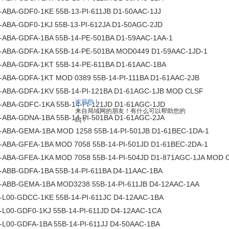
-ABA-GDF0-1KE 55B-13-PI-611JB D1-50AAC-1JJ
-ABA-GDF0-1KJ 55B-13-PI-612JA D1-50AGC-2JD
-ABA-GDFA-1BA 55B-14-PE-501BA D1-59AAC-1AA-1
-ABA-GDFA-1KA 55B-14-PE-501BA MOD0449 D1-59AAC-1JD-1
-ABA-GDFA-1KT 55B-14-PE-611BA D1-61AAC-1BA
-ABA-GDFA-1KT MOD 0389 55B-14-PI-111BA D1-61AAC-2JB
-ABA-GDFA-1KV 55B-14-PI-121BA D1-61AGC-1JB MOD CLSF
欢迎您！
-ABA-GDFC-1KA 55B-14-PI-121JD D1-61AGC-1JD
来自局域网的朋友！有什么可以帮助您的
-ABA-GDNA-1BA 55B-14-PI-501BA D1-61AGC-2JA
吗？
-ABA-GEMA-1BA MOD 1258 55B-14-PI-501JB D1-61BEC-1DA-1
-ABA-GFEA-1BA MOD 7058 55B-14-PI-501JD D1-61BEC-2DA-1
-ABA-GFEA-1KA MOD 7058 55B-14-PI-504JD D1-871AGC-1JA MOD 
-ABB-GDFA-1BA 55B-14-PI-611BA D4-11AAC-1BA
-ABB-GEMA-1BA MOD3238 55B-14-PI-611JB D4-12AAC-1AA
-L00-GDCC-1KE 55B-14-PI-611JC D4-12AAC-1BA
-L00-GDF0-1KJ 55B-14-PI-611JD D4-12AAC-1CA
-L00-GDFA-1BA 55B-14-PI-611JJ D4-50AAC-1BA