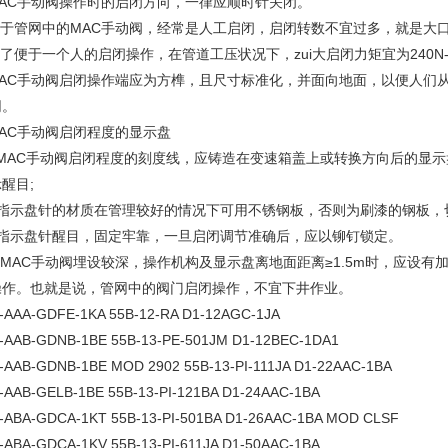
AC
手动阀操作时的启闭方向，一律应顺时针关闭。
于管网中的
MAC
手动阀，经常是人工启闭，启闭转数不宜过多，就是大
了便于一个人的启闭操作，在管道工压状况下，
zui
大启闭力矩宜为
240N
AC
手动阀启闭操作端应为方榫，且尺寸标准化，并面向地面，以便人们
网。
AC
手动阀启闭程度的显示盘
MAC
手动阀启闭程度的刻度线，应铸造在变速箱盖上或转换方向后的显示
醒目;
指示盘针的材质在管理较好的情况下可用不锈钢板，否则为刷漆的钢板，
指示盘针醒目，固定牢靠，一旦启闭调节准确后，应以铆钉锁定。
MAC
手动阀埋设较深，操作机构及显示盘离地面距离
≥1.5m
时，应设有
操作。也就是说，管网中的阀门启闭操作，不宜下井作业。
-AAA-GDFE-1KA 55B-12-RA D1-12AGC-1JA
-AAB-GDNB-1BE 55B-13-PE-501JM D1-12BEC-1DA1
-AAB-GDNB-1BE MOD 2902 55B-13-PI-111JA D1-22AAC-1BA
-AAB-GELB-1BE 55B-13-PI-121BA D1-24AAC-1BA
-ABA-GDCA-1KT 55B-13-PI-501BA D1-26AAC-1BA MOD CLSF
-ABA-GDCA-1KV 55B-13-PI-611JA D1-50AAC-1BA