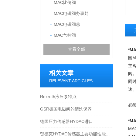
MAC比例阀
MAC电磁阀办事处
MAC电磁阀总
MAC气控阀
查看全部
*
M
国
M
主
相关文章
阀
RELEVANT ARTICLES
同
速
Rexroth液压泵特点
必
GSR德国电磁阀的清洗保养
*
M
德国压力传感器HYDAC进口
MA
贺德克HYDAC传感器主要功能性能介绍