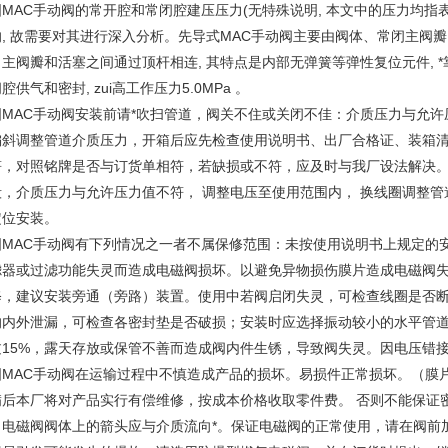
国
MAC
手动阀的常开腔和常闭腔建压压力(无特殊说明,
本文中的压力均指表
,
故需要对其进行深入分析。先导式
MAC
手动阀主要由阀体、常闭主阀瓣
。主阀瓣和活塞之间通过顶杆相连,
其特点是内部无弹簧等弹性复位元件,
腔供气和密封,
zui
高工作压力
5.0MPa
。
国
MAC
手动阀安装前请*吹扫管道，阀关不住或关闭不佳：介质压力与允许
偏斜调整管道介质压力，开箱后应先检查使用说明书、出厂合格证、装箱
符，对照铭牌是否与订货单相符，若缺损或不符，应及时与我厂设法解决
毁，介质压力与允许压力值不符，
调整电压至使用范围内，
换线圈调整管
定位安装。
国
MAC
手动阀有下列情况之一者不属保修范围：未按使用说明书上规定的
滤器或过滤功能失灵而造成电磁阀损坏。以避免异物损伤膜片造成电磁阀
修，建议安装旁通（旁路）装置。使用中若阀启闭失灵，可检查线圈是否
的内外泄漏，可检查各密封垫是否破损；安装时应选择振动较小的水平管
过
15%
，露天存放或保管不善而造成阀内件生锈，导致阀失灵。因电压错
国
MAC
手动阀在运输过程中不慎造成产品的损坏。易损件正常损坏。（膜片
满后本厂将对产品实行有偿维修，按成本价格收取零件费。
否则不能保证
。电磁阀阀体上的箭头应与介质流向
*
。保证电磁阀的正常使用，请在阀前