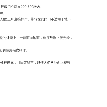
口径阀门亦应在
200-600
转内。
-m
。
从地面上可直接操作。带轮盘的阀门不适用于地下
盘的外壳上，一律面向地面，刻度线刷上荧光粉，
切勿使用铝皮制作;
加长杆设施，且固定稳牢，以便人们从地面上观察