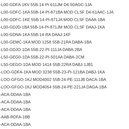
-L00-GDFA-1KV 55B-14-PI-611JM D4-50AGC-1JA
-L00-GDFC-1KA 55B-14-PI-871BA MOD CLSF D4-61AAC-1JA
-L00-GDFC-1KE 55B-14-PI-871JA MOD CLSF DAAA-1BA
-L00-GDJD-1BA 55B-14-PI-871JM MOD CLSF DAAJ-1KA
-L00-GDNA-1KA 55B-14-RA DAAJ-1KF
-L00-GEMC-1KA MOD 1258 55B-21RA DABA-1BA
-L50-GDJO-1DA 55B-22-PI-111JA DABA-2BA
-L50-GEG0-1DA 55B-22-PI-501AA DABA-2CM
-L50-GEGO-1DA MOD 1414 55B-22RA DABJ-1JB1
-LOO-GDFA-1KA MOD 3238 55B-23-PI-121BA DABJ-1KA
-LOO-GFGO-1KJ MOD4002 55B-24-PE-111JB DACA-1BA
-LOO-GFGO-1KJ MOD4054 55B-24-PE-221JA DAGA-1BA
-ACA-DDAA-1BA
-ACA-DDAA-1BA
-ACA-DDAA-1BA
A-AAB-RDFA-1BB
-ACA-DDAA-1BA