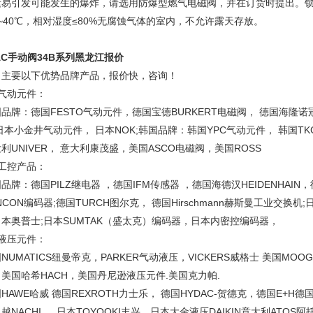
素易引发可能发生的爆炸，请选用防爆型燃气电磁阀，并在订货时提出。
~40℃
，相对湿度
≤80%
无腐蚀气体的室内，不允许露天存放。
AC
手动阀
34B
系列黑龙江报价
司主要以下优势品牌产品，报价快，咨询！
气动元件：
国品牌：德国
FESTO
气动元件，德国宝德
BURKERT
电磁阀，
德国海隆诺
日本小金井气动元件，
日本
NOK
;韩国品牌：韩国
YPC
气动元件，
韩国
TK
大利
UNIVER
，
意大利康茂盛，美国
ASCO
电磁阀，美国
ROSS
工控产品：
国品牌：德国
PILZ
继电器
，德国
IFM
传感器
，德国海德汉
HEIDENHAIN
，
NCON
编码器;德国
TURCH
图尔克，
德国
Hirschmann
赫斯曼工业交换机;
本奥普士;日本
SUMTAK
（盛太克）编码器，日本内密控编码器，
液压元件：
国
NUMATICS
纽曼帝克，
PARKER
气动液压，
VICKERS
威格士
美国
MOOG
，美国哈希
HACH
，美国丹尼逊液压元件
.
美国克力帕
.
国
HAWE
哈威
德国
REXROTH
力士乐，
德国
HYDAC-
贺德克，德国
E+H
德
二越
NACHI.
，
日本
TOYOOKI
丰兴，日本大金液压
DAIKIN
意大利
ATOS
阿托