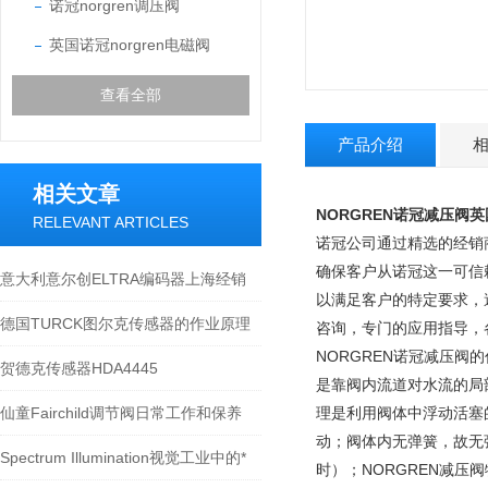
诺冠norgren调压阀
英国诺冠norgren电磁阀
查看全部
产品介绍
相关文章
NORGREN诺冠减压阀英
RELEVANT ARTICLES
诺冠公司通过精选的经销商
确保客户从诺冠这一可信
意大利意尔创ELTRA编码器上海经销
以满足客户的特定要求，
德国TURCK图尔克传感器的作业原理
咨询，专门的应用指导，
NORGREN诺冠减压阀的
贺德克传感器HDA4445
是靠阀内流道对水流的局
仙童Fairchild调节阀日常工作和保养
理是利用阀体中浮动活塞
动；阀体内无弹簧，故无
Spectrum Illumination视觉工业中的*
时）；NORGREN减压