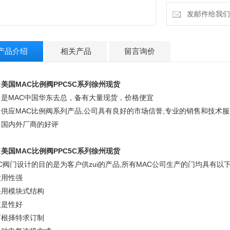
发邮件给我们：1
产品介绍
相关产品
留言询价
口美国
MAC
比例阀
PPC5C
系列徐州现货
司是
MAC
中国华东去总，备有大量现货，价格便宜
司供应
MAC
比例阀系列产品,公司具有良好的市场信誉,专业的销售和技术服
了国内外厂商的好评
口美国
MAC
比例阀
PPC5C
系列徐州现货
C
阀门设计的目的是为客户供
zui
的产品,所有
MAC
公司生产的门均具有以
适用性强
采用模块式结构
重是性好
可根择特求订制