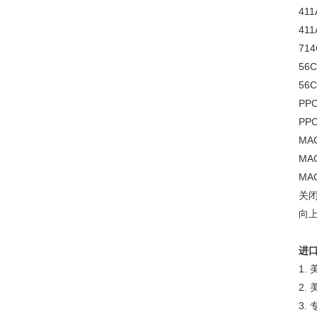
411
411
714
56C
56C
PPC
PPC
MA
MA
MA
关
向
进
1.
2.
3.