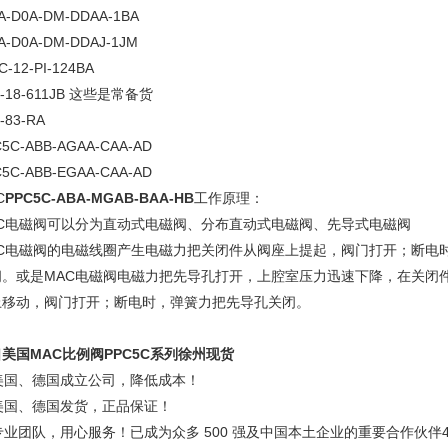
A-D0A-DM-DDAA-1BA
A-D0A-DM-DDAJ-1JM
C-12-PI-124BA
-18-611JB
这些是常备货
-83-RA
5C-ABB-AGAA-CAA-AD
5C-ABB-EGAA-CAA-AD
C
PPC5C-ABA-MGAB-BAA-HB
工作原理：
C
电磁阀可以分为直动式电磁阀、分布直动式电磁阀、先导式电磁阀
C
电磁阀的电磁线圈产生电磁力把关闭件从阀座上提起，阀门打开；断电
闭。或是
MAC
电磁阀电磁力把先导孔打开，上腔室压力迅速下降，在关闭
上移动，阀门打开；断电时，弹簧力把先导孔关闭。
口美国
MAC
比例阀
PPC5C
系列徐州现货
美国、德国成立公司，降低成本！
美国、德国发货，正品保证！
专业团队，用心服务！已成为众多
500
强及中国本土企业的重要合作伙伴