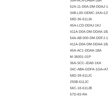
35A-ACA-DABA-1BA
52A-11-D0A-DM-DDAJ-
34B-L00-GEMC-1KA=12
58D-36-611JA
45A-LCD-DDAJ-1KJ
411A-D0A-DM-DDAA-1B
54A-AB-000-DM-DDFJ-
411A-D0A-DM-DDAA-1B
45A-AC1-DDAA-1BA
M-36001-01P
36A-SCC-JDA0-1KA
34C-ABA-GDFA-1GA=A
58D-39-611JC
250B-611JC
56C-18-611JB
57D-83-RA