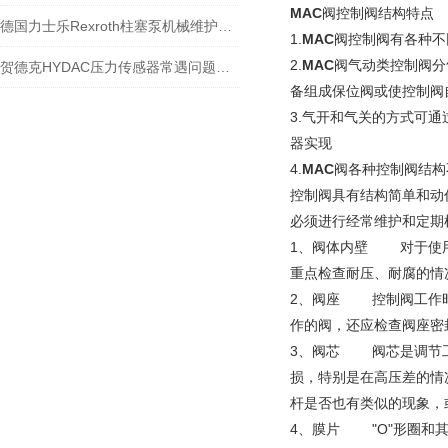
MAC
阀控制阀结构特点
德国力士乐Rexroth柱塞泵机械维护方法
1.
MAC
阀控制阀有各种
2.
MAC
阀气动类控制阀分
贺德克HYDAC压力传感器常遇问题解决档案
备组成保位阀或使控制
3.气开和气关的方式可
器实现
4.
MAC
阀各种控制阀结构
控制阀具有结构简单和动
必须进行经常维护和定
1、阀体内壁 对于使用
重点检查耐压、耐腐
2、阀座 控制阀工作时
作的阀，还应检查阀座
3、阀芯 阀芯是调节工
损，特别是在高压差的情
杆是否也有类似的现象
4、膜片 "O"形圈和