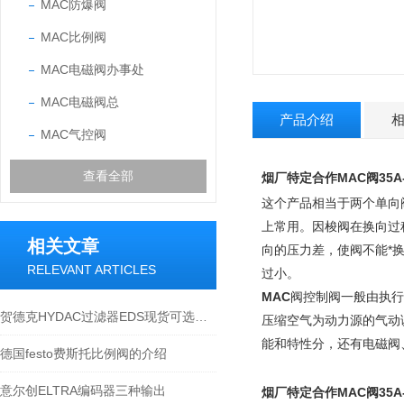
MAC防爆阀
MAC比例阀
MAC电磁阀办事处
MAC电磁阀总
产品介绍
MAC气控阀
查看全部
烟厂特定合作MAC阀35A-A
这个产品相当于两个单向
上常用。因梭阀在换向过
相关文章
向的压力差，使阀不能*
RELEVANT ARTICLES
过小。
MAC
阀控制阀一般由执行
贺德克HYDAC过滤器EDS现货可选型号
压缩空气为动力源的气动
能和特性分，还有电磁阀
德国festo费斯托比例阀的介绍
意尔创ELTRA编码器三种输出
烟厂特定合作MAC阀35A-A