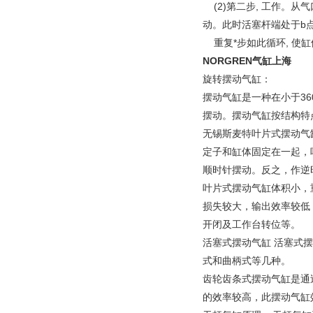
(2)第二步, 工作。从气
动。此时活塞杆端处于b
重复*步如此循环, 使缸
NORGREN气缸上海
旋转摆动气缸：
摆动气缸是一种在小于3
摆动。摆动气缸按结构特
无锡斯麦特叶片式摆动气
定子和缸体固定在一起，
顺时针摆动。反之，作逆
叶片式摆动气缸体积小，
损失较大，输出效率较低
开闭及工作台转位等。
活塞式摆动气缸 活塞式
式和曲柄式等几种。
齿轮齿条式摆动气缸是通
的效率较高，此摆动气缸