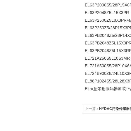
EL63P2000S5/28P15X6
EL63P2048Z5L15X3PR
EL63P2500Z5L8X3PR+
EL63P250Z5/28P15X3P
EL63PB2048Z5/28P14X
EL63PB2048Z5L15X3P
EL63PB2048Z5L15X3R
EL721A250S5L10S3MR
EL721A500S5/28P10X
EL724B900Z8/24L10X3
EL88P1024S5/28L28X3
Eltra意尔创编码器原装正
上一篇：
HYDAC污染传感