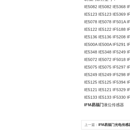
IE5082 IE5082 IE5368 I
IE5123 IE5123 IE5369 I
IE5078 IE5078 IF501A I
IE5122 IE5122 IF5188 I
IE5136 IE5136 IF5208 I
IE500A IE500A IF5291 I
IE5348 IE5348 IF5249 I
IE5072 IE5072 IF5018 I
IE5075 IE5075 IF5297 I
IE5249 IE5249 IF5298 I
IE5125 IE5125 IF5394 I
IE5121 IE5121 IF5329 I
IE5133 IE5133 IF5330 I
IFM易福门
液位传感器
上一篇：
IFM易福门光电传感器0