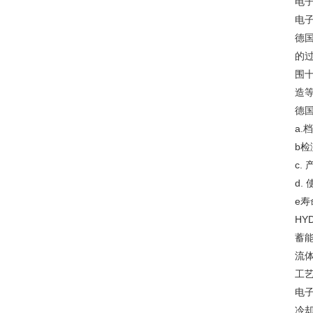
电
电
德国
的
围
造等
德国
a
b检
c
d.
e
HY
蓄
流
工
电
冷