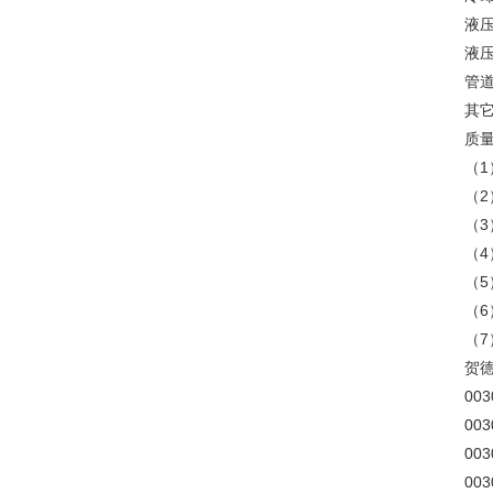
液
液
管
其
质
（1
（2
（3
（4
（5
（6
（7
贺
003
00
00
00