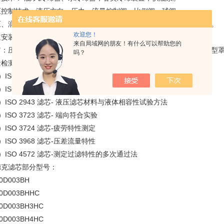
压控制技术：液压方向、压力、流量控制阀、比例阀、球阀。
压、润滑系统成：各种用途的液压润滑动力站、控制阀块、液压执行器。
欢迎您！
道安装技术：球阀、管夹、法兰、管接头、胶管成、快速接头。
来自局域网的朋友！有什么可以帮助您的
它：压力表、压力表开关、测压软管、测压接头、液位计、空滤器、钟型
吗？
量检测标准：
）ISO 2941 滤芯- 滤芯抗破裂性试验方法
）ISO 2942 滤芯-液压滤芯结构完整性试验方法
）ISO 2943 滤芯- 液压滤芯材料与液体相容性试验方法
）ISO 3723 滤芯- 端向符合实验
）ISO 3724 滤芯-疲劳特性测定
）ISO 3968 滤芯-压差流量特性
）ISO 4572 滤芯-测定过滤特性的多次通过法
德克滤芯部分型号：
0D003BH
30D003BHHC
30D003BH3HC
30D003BH4HC