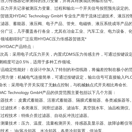
子压力传感器记录测得的压力变量，并将其转换成比例输出信号。
子压力开关记录被测压力变量、过程和输出一个开关信号按照预先设定的
贺德克HYDAC Technology GmbH 专业生产用于流体过滤技术
过滤器、蓄能器、液压阀、电子产品、管夹、电磁铁、液压系统成等产品的
十分广泛，几乎覆盖各行各业，尤其在冶金工业、汽车工业、电力设备、
领域都得到广泛应用HYDAC压力传感器贺德克*
HYDAC产品特点：
.档次高：采用电子式压力开关，内置式DMS压力传感主件，可通过按键设
测精度可达0.5%，适用于多种工作领域;
. 产品稳定性能好：在设计中加入了特别的补偿线路，将偏差控制在极小的
 使用方便：机械电气连接简单，可通过按键设定，输出信号可直接输入PLC
寿命长：采用电子开关实现了无触点控制，与机械触点式开关相比寿命长.
DAC Technology GmbH产品的供货范围主要包括以下几个方面：
能器技术： 皮囊式蓄能器、活塞式蓄能器、隔膜式蓄能器、各类减振器等
体过滤技术：各类液压、润滑过滤器、滤油车、真空脱水车、油品检测仪
艺过程技术：特殊介质过滤器、自动反冲洗过滤器。
子测量技术：压力、温度、流量检测开关、传感器及显示器、故障诊断仪
却技术： 油/风冷却器、水冷却器，各类冷却装置，供油泵。