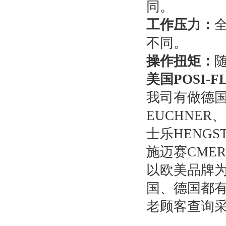
同。
工作压力：
全
不同。
操作扭矩：
美国POSI-
我司有做德国
EUCHNER
士乐HENGS
施迈赛CME
以欧美品牌
国、德国都
老顾客查询